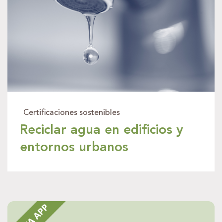
Certificación WELL en
hoteles en España:
Certificaciones sostenibles
Certificaciones sostenibles
Reciclar agua en edificios y
beneficios, ROI y
entornos urbanos
ventaja competitiva