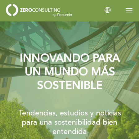
Inicio
Categorías
INNOVANDO PARA
UN MUNDO MÁS
SOSTENIBLE
Tendencias, estudios y noticias
para una sostenibilidad bien
entendida